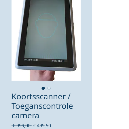
Koortsscanner /
Toeganscontrole
camera
Normale
Verkoopprijs
 € 999,00 
€ 499,50