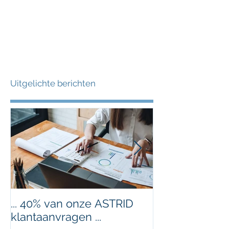
Uitgelichte berichten
... 40% van onze ASTRID
Nieuw jaar, ni
klantaanvragen ...