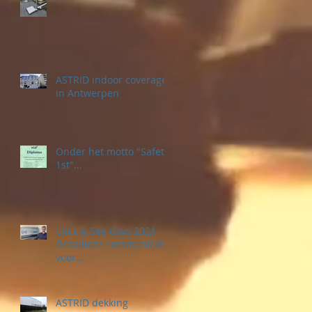
ASTRID indoor coverage
in Antwerpen
Onder het motto "Safety
1st"...
Click & See days 2021 -
Draadloze communicatie
voor
veiligheidstoepassingen
ASTRID dekking