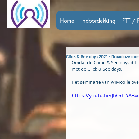
Home
Indoordekking
PTT / P
Click & See days 2021 - Draadloze c
Omdat de Come & See days dit j
met de Click & See days.
Het seminarie van WiMobile ove
https://youtu.be/JbOrt_YABv