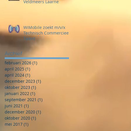
Veldmeers Laarne
WiMobile zoekt m/v/x
Technisch Commercieel
Talent
Archief
februari 2026
(1)
1 post
april 2025
(1)
1 post
april 2024
(1)
1 post
december 2023
(1)
1 post
oktober 2023
(1)
1 post
januari 2022
(1)
1 post
september 2021
(1)
1 post
juni 2021
(1)
1 post
december 2020
(1)
1 post
oktober 2020
(1)
1 post
mei 2017
(1)
1 post