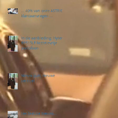
... 40% van onze ASTRID
klantaanvragen ...
In de aanbieding: Hytera
BP515LF licentievrije
portofoon
Nieuw jaar, nieuwe
service!
Het laatste nieuws...