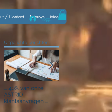
ut / Contact
Nieuws
Meer...
Inloggen
Uitgelichte berichten
... 40% van onze
Nieuw jaar, nieuwe
ASTRID
service!
klantaanvragen ...