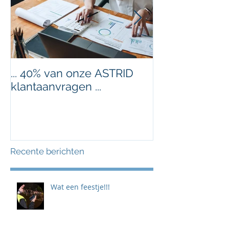
... 40% van onze ASTRID
Nieuw jaar, ni
klantaanvragen ...
Recente berichten
Wat een feestje!!!