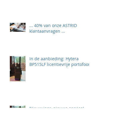
... 40% van onze ASTRID
klantaanvragen ...
In de aanbieding: Hytera
BP515LF licentievrije portofoon
Nieuw jaar, nieuwe service!