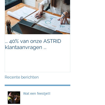
... 40% van onze ASTRID
Nieuw jaar, ni
klantaanvragen ...
Recente berichten
Wat een feestje!!!